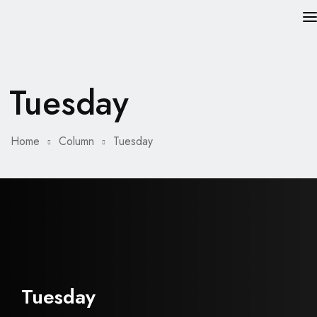
TRANG CHỦ
Tuesday
PHẪU THUẬT THẨM MỸ
VỀ CHÚNG TÔI
Home
Column
Tuesday
Tuesday